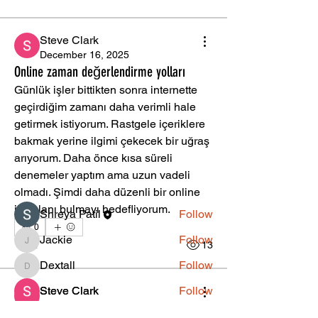
Steve Clark
December 16, 2025
Online zaman değerlendirme yolları
Günlük işler bittikten sonra internette 
About
geçirdiğim zamanı daha verimli hale 
Welcome to the group! You can connect
getirmek istiyorum. Rastgele içeriklere 
with other members, ge
...
bakmak yerine ilgimi çekecek bir uğraş 
Read more
arıyorum. Daha önce kısa süreli 
denemeler yaptım ama uzun vadeli 
olmadı. Şimdi daha düzenli bir online 
Members
ilgi alanı bulmayı hedefliyorum.
Shreya Patil
Follow
0
Jackie
Follow
2
13
Jackie
Dextall
Follow
Dextall
Steve Clark
Follow
Steve Clark
December 3, 2025
reina.davis.49
Follow