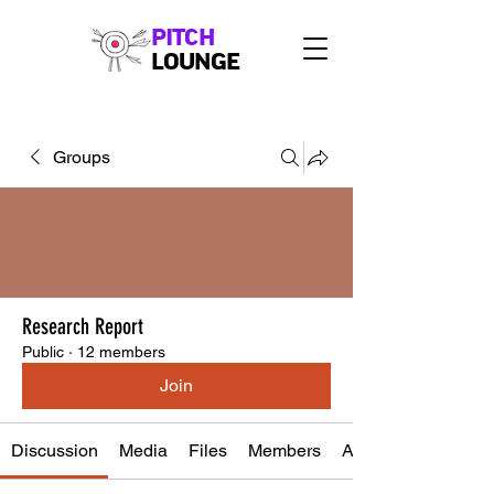
PITCH
LOUNGE
Groups
Research Report
Public
·
12 members
Join
Discussion
Media
Files
Members
About