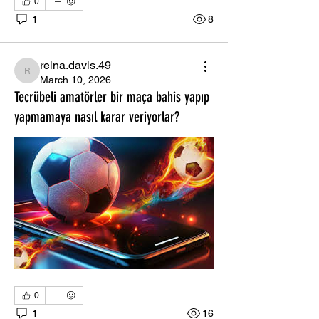
0
1
8
reina.davis.49
reina.davis.49
March 10, 2026
Tecrübeli amatörler bir maça bahis yapıp
yapmamaya nasıl karar veriyorlar?
0
1
16